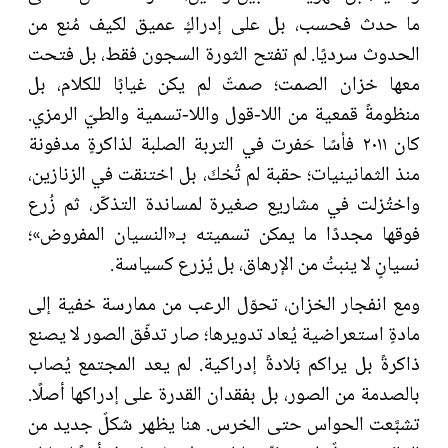
ما حدث فحسب، بل على إدراكٍ عميق لكيف مُنع من
الحدوث سرديًا. لم تفتح الثورة السجون فقط، بل فتحت
معها خزان الصمت؛ صمتٌ لم يكن غيابًا للكلام، بل
منظومةً قمعية من اللا-قول واللا-تسمية والطيّ الرمزي.
كان ٢٠١١ فأسًا حَفرت في التربة الصلبة لذاكرةٍ مدفونة
منذ الثمانينيات؛ حقبة لم تُحْكَ، بل اختنقت في الزنازين،
واختُزلت في مشاريع صغيرة لمساندة التذكّر، ثم زُرع
فوقها مجددًا ما يمكن تسميته بـ«النسيان المفروض»؛
نسيانٍ لا ينبتُ من الإرهاق، بل يُزرع كسياسة.
ومع انفجار الخزان، تحوّل الرعب من ممارسة خفية إلى
مادةٍ استعراضية يُعاد تدويرها؛ صار تدفّق الصور لا يصنع
ذاكرةً بل يراكم بَلادةً إدراكية. لم يعد المجتمع يُصاب
بالصدمة من الصور، بل بفقدان القدرة على إدراكها أصلًا.
تشبَّعت الحواس حتى الخرس. هنا يظهر شكلٌ جديد من