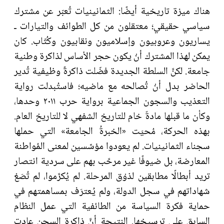
هناك ميزة تاريخية أيضًا: الثمانينيات تُعبّر عن مشترك
سياسي حقيقي؛ معتقلون من كل الطوائف والتيارات ـ
يساريون وعروبيون وإسلاميون ونقابيون وكُتّاب. كان
يمكن لهذا المشترك أنْ يكون حجر الأساس لذاكرة وطنية
جامعة. لكنَّ السلطة الجديدة فضّلت ذاكرةً وظيفية تُدير
الحاضر بدل أنْ تُصالحه مع ماضيه؛ فاستُبدلت رواية
التعذيب والسجون الجماعية برواية حرب ٢٠١١ وحدها،
وكأن ما قبلها مادةٌ خام للتاريخ الشفهي لا للتاريخ العام.
بهذه الحركة، مُحيَت «الخبرةُ الجامعة» التي حملها
سجناء الثمانينيات. لم يعودوا مؤسِّسين لمعنى المُواطنة
المعارضة، بل ضيوفًا غير مرحَّب بهم على سردية انتصار
تريد أبطالًا مطابقين لذوْق المرحلة. لم يُكرَّموا، لم تُصَغ
شهاداتهم في سجل الدولة، ولم يُعترَف بمساهمتهم في
حماية فكرة السياسة من الطائفية التي عمل النظام
السابق على ترسيخها. النتيجة أنَّ ذاكرة السجن عادت