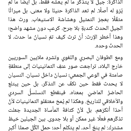
الذاكرة: جيلٌ لا يتذكّر ما لم يعشْه فقط، بل أيضًا ما لم
يُرْوَ له أصلًا. لم تعد الذاكرة حنينًا ولا معنى، بل ميراثًا
مثقّلًا بعجز التمثيل وهشاشة الاستيعاب. ورث هذا
الجيل الحدث كندبةٍ بلا جرح، كرعبٍ دون مشهد واضح؛
وهذا أخطر الإرث: أنْ ترث كيف تمّ نسيانُ ما حدث، لا
الحدثَ وحده.
ومع الطوفان البصري واللغوي وتشردِ ملايين السوريين
خارج البلاد، تراجعت صور عنفِ الثمانينيات إلى منطقةٍ
صامتة في الوعي الجمعي؛ نسيانٌ داخل نسيان. النسيان
لا يحدث فقط حين نكفّ عن التذكّر، بل حين يبتلع
الحاضرُ الماضيَ بمعناه، فينقطع التسلسلُ السردي
والأخلاقي للتاريخ. وهكذا لم يُمحَ معتقلو الثمانينيات لأنَّ
أحدًا أنكرَهم، بل لأنَّ كثافةَ المأساة الجديدة جعلت
تذكّرهم فعلًا غير ممكن أو بلا جدوى. بين الجيلين خيطٌ
مشترك: لم ينجُ أحد، لم يتكلم أحد؛ حمل الكُل صمتًا أكبر