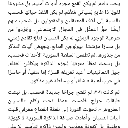
يجب دفنه. لم يكن القمع مجرد أدوات أمنية، بل مشروعًا
لغويًا ذا طابع نِسياني مُنظَّم. لم يكن الفقدُ حياتيًا فحسب
بالنسبة إلى آلاف المعتقلين والمقتولين، بل سُحب منهم
أيضًا حقُّ التمثُّل في المجال الاجتماعي، وجُرِّدوا من
شرعية الوجود الرمزي. لم يكن النسيان نتاجَ تقادمٍ زمني،
بل مسارًا مؤسَّسًا، بيولوجيَّ الطابع، يُجهِض آليات التذكّر
من جذورها. لم تطمس السلطة السورية الأحداث فحسب،
بل رسمت نمطًا معرفيًا يُجرِّم الذاكرة ويكافئ الغفلة.
جيل الثمانينيات أُعيد تعريفه قسرًا: إمّا منفيَاَ، أو خاسرًا
في حرب أهلية فاشلة، أو ببساطة غير مذكور.
ثم كانت ٢٠١١؛ لم تفتح جراحًا جديدة فحسب، بل نبشت
طبقاتِ جراحٍ طُمست عمدًا تحت ركام «النسيان
المفروض». تحوّلت الثورة إلى نقطة انقطاع معرفي قلبت
آليات النسيان، وأعادت صياغة الذاكرة السورية لا كهويّة
وطنية، بل كهويّة معذّبين واعين؛ ذاكرة تتأسس لا على