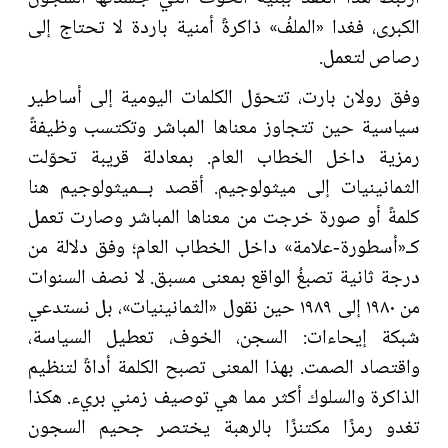
الكبرى، فغدا «الملفُ» ذاكرةً أمنية باردة لا تحتاج إلى
رصاص لتعمل.
وفق رولان بارت، تتحوّل الكلمات اليومية إلى أساطير
سياسية حين تتجاوز معناها المباشر وتكتسب وظيفةً
رمزية داخل الخطاب العام. بمعادلة قريبة تحوّلت
الثمانينيات إلى ميثولوجيم. أقصد بــميثولوجيم هنا
كلمةً أو صورة خرجت من معناها المباشر وصارت تعمل
كـ«أسطورة-علامة» داخل الخطاب العام؛ وفق دلالة من
درجة ثانية تصبغُ الواقع بمعنى مسبق. لا نصف السنوات
من ١٩٨٠ إلى ١٩٨٩ حين نقول «الثمانينيات»، بل نستدعي
شبكة إيحاءات: السجن، الخوف، تعطيل السياسة،
واقتصاد الصمت. بهذا المعنى تصبح الكلمة أداةً لتنظيم
الذاكرة والسلوك أكثر مما هي توصيف زمني بريء. هكذا
تغدو رمزًا مكتنزًا بالرهبة يختصر جحيم السجون