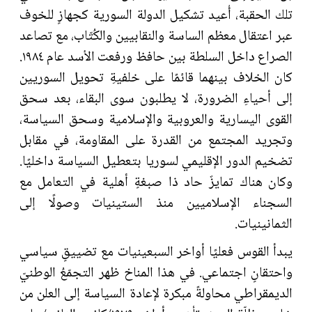
تلك الحقبة، أُعيد تشكيل الدولة السورية كجهازٍ للخوف
عبر اعتقال معظم الساسة والنقابيين والكُتّاب، مع تصاعد
الصراع داخل السلطة بين حافظ ورفعت الأسد عام ١٩٨٤.
كان الخلاف بينهما قائمًا على خلفيةِ تحويل السوريين
إلى أحياءِ الضرورة، لا يطلبون سوى البقاء، بعد سحق
القوى اليسارية والعروبية والإسلامية وسحق السياسة،
وتجريد المجتمع من القدرة على المقاومة، في مقابل
تضخيم الدور الإقليمي لسوريا بتعطيل السياسة داخليًا.
وكان هناك تمايزٌ حاد ذا صبغةٍ أهلية في التعامل مع
السجناء الإسلاميين منذ الستينيات وصولًا إلى
الثمانينيات.
يبدأ القوس فعليًا أواخر السبعينيات مع تضييقٍ سياسي
واحتقانٍ اجتماعي. في هذا المناخ ظهر التجمّعُ الوطنيّ
الديمقراطي محاولةً مبكرة لإعادة السياسة إلى العلن من