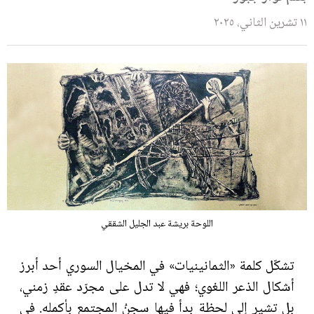
١١ تشرين الثاني، ٢٠٢٥
اللوحة بريشة عبد الجليل الشققي
تشكّل كلمة «الثمانينيات» في المخيال السوري أحد أبرز
أشكال الذعر اللغوي؛ فهي لا تدل على مجرّد عقدٍ زمني،
بل تشير إلى لحظة بدأ فيها سجنُ المجتمع بأكمله. في