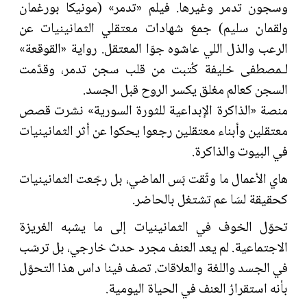
وسجون تدمر وغيرها. فيلم «تدمر» (مونيكا بورغمان
ولقمان سليم) جمعَ شهادات معتقلي الثمانينيات عن
الرعب والذل اللي عاشوه جوّا المعتقل. رواية «القوقعة»
لـمصطفى خليفة كُتبت من قلب سجن تدمر، وقدَّمت
السجن كعالم مغلق يكسر الروح قبل الجسد.
منصة «الذاكرة الإبداعية للثورة السورية» نشرت قصص
معتقلين وأبناء معتقلين رجعوا يحكوا عن أثر الثمانينيات
في البيوت والذاكرة.
هاي الأعمال ما وثّقت بَس الماضي، بل رجّعت الثمانينيات
كحقيقة لسَا عم تشتغل بالحاضر.
تحوّل الخوف في الثمانينيات إلى ما يشبه الغريزة
الاجتماعية. لم يعد العنف مجرد حدث خارجي، بل ترسّب
في الجسد واللغة والعلاقات. تصف فينا داس هذا التحوّل
بأنه استقرارُ العنف في الحياة اليومية.