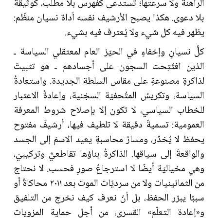
الراهنة ولا سرعتها؛ تُستدعى كفهرس بلا مطلب، كوثيقة
بلا دعوى. هكذا يصبح الأرشيف نفسه أداة نسيان منظّم:
يظهر فيه كل شيء ولا يُعترف فيه بشيء.
كلُّ نسيانٍ وإخفاءٍ في الحيّز العام لمعتقلي السياسة ـ
الذين افتُتِحت السجون على أجسادهم ـ هو تثبيتٌ
لذاكرةٍ مصنوعةٍ على مقاس السلطة الجديدة. واستعادةُ
السياسة، وتكريسُ المتَْحفيّة السجْنية، وإعادةُ الاعتبار
للخطاب السياسي، لا تكون إلا بإصلاح شروط المعرفة
العمومية: تسميةٌ دقيقة لا تلطيف فيها، أرشيفٌ مفتوح
يحفظ لا يُخدِّر، ومسارُ محاسبةٍ يعيد الاسمَ إلى الجسد
والواقعةَ إلى سياقها. الذاكرةُ بناؤها تقاطعيٌّ وتركيبيّ،
وهي مخياليّة أيضًا لا استرجاعُ صورٍ فحسب. لا نحتاج
من الثمانينيات ولا من سرديّات الموت بعد ٢٠١١ محاكاةً أو
سببًا يبرّر الحفظ، بل أنْ نعرف كيف نخرج من التلفيق
و«إعادة التعلّم» القسري، من أجل حماية المرْويات