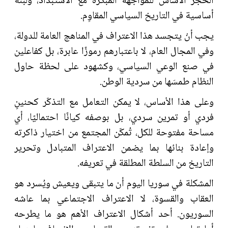
الحجر الأساس للمواجهة المبكرة مع الاستبداد، ولَبنةً
أساسية في التاريخ السياسي المقاوِم.
يجب أنْ يتجسد هذا الاعتراف في المناهج العامة للدولة،
وفي المجال العام، لا باعتبارهم رموزًا عابرة، بل كفاعلين
في صنع الوعي السياسي، وكشهود على لحظة حاول
النظام طمسَها من سردية الوطن.
وعلى هذا الأساس، لا يمكن التعامل مع التذكّر كحنينٍ
فردي أو تمرين سردي، بل بوصفه كيانًا احتماليًا، أي
مساحة مفتوحة للكل، تُمكّن المجتمع من اختيار ذاكرته
وإعادة بنائها بما يضمن الاعتراف المتبادل وتحرير
التاريخ من السلطة المطلقة في تعريفه.
المشكلة في سوريا اليوم أن ما يتبقى ويعيش ويُسرد هو
العقاب والقسوة، لا الاعتراف الاجتماعي بما عاشه
السوريون. أحد أشكال الاعتراف الأهم هو ما يطرحه