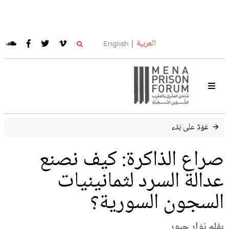
العربية
English
عَوْدٌ على بَدْء
صراع الذاكرة: كيف نصنع
عدالة السرد لثمانينيات
السجون السورية؟
بقلم نوَار جبور