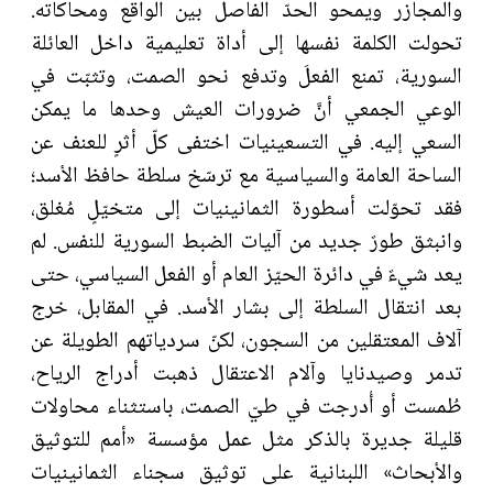
والمجازر ويمحو الحدّ الفاصل بين الواقع ومحاكاته.
تحولت الكلمة نفسها إلى أداة تعليمية داخل العائلة
السورية، تمنع الفعلَ وتدفع نحو الصمت، وتثبّت في
الوعي الجمعي أنَّ ضرورات العيش وحدها ما يمكن
السعي إليه. في التسعينيات اختفى كلّ أثرٍ للعنف عن
الساحة العامة والسياسية مع ترسّخ سلطة حافظ الأسد؛
فقد تحوّلت أسطورة الثمانينيات إلى متخيّلٍ مُغلق،
وانبثق طورٌ جديد من آليات الضبط السورية للنفس. لم
يعد شيءٌ في دائرة الحيّز العام أو الفعل السياسي، حتى
بعد انتقال السلطة إلى بشار الأسد. في المقابل، خرج
آلاف المعتقلين من السجون، لكنّ سردياتهم الطويلة عن
تدمر وصيدنايا وآلام الاعتقال ذهبت أدراج الرياح،
طُمست أو أُدرجت في طيّ الصمت، باستثناء محاولات
قليلة جديرة بالذكر مثل عمل مؤسسة «أمم للتوثيق
والأبحاث» اللبنانية على توثيق سجناء الثمانينيات