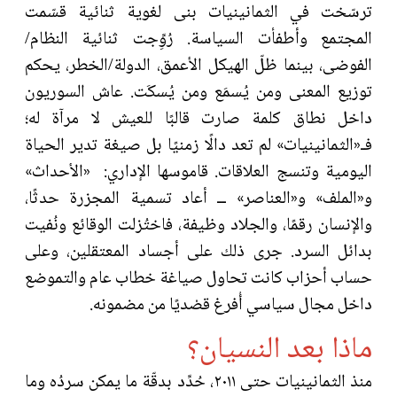
ترسّخت في الثمانينيات بنى لغوية ثنائية قسّمت
المجتمع وأطفأت السياسة. رُوِِّجت ثنائية النظام/
الفوضى، بينما ظلّ الهيكل الأعمق، الدولة/الخطر، يحكم
توزيع المعنى ومن يُسمَع ومن يُسكَت. عاش السوريون
داخل نطاق كلمة صارت قالبًا للعيش لا مرآة له؛
فـ«الثمانينيات» لم تعد دالًا زمنيًا بل صيغة تدير الحياة
اليومية وتنسج العلاقات. قاموسها الإداري: «الأحداث»
و«الملف» و«العناصر» ــ أعاد تسمية المجزرة حدثًا،
والإنسان رقمًا، والجلاد وظيفة، فاختُزلت الوقائع ونُفيت
بدائل السرد. جرى ذلك على أجساد المعتقلين، وعلى
حساب أحزاب كانت تحاول صياغة خطاب عام والتموضع
داخل مجال سياسي أُفرغ قصْديًا من مضمونه.
ماذا بعد النسيان؟
منذ الثمانينيات حتى ٢٠١١، حُدِّد بدقّة ما يمكن سردُه وما