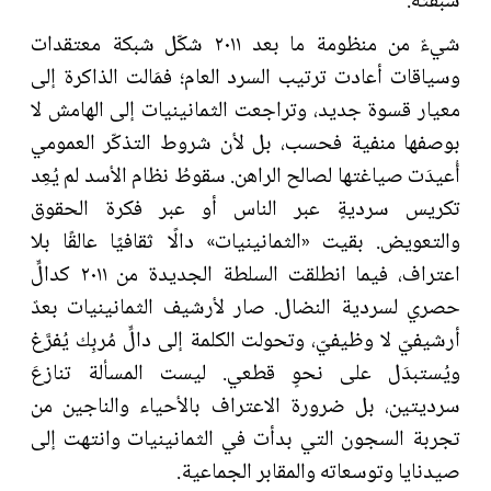
سبقته.
شيءٌ من منظومة ما بعد ٢٠١١ شكّل شبكة معتقدات
وسياقات أعادت ترتيب السرد العام؛ فمَالت الذاكرة إلى
معيار قسوة جديد، وتراجعت الثمانينيات إلى الهامش لا
بوصفها منفية فحسب، بل لأن شروط التذكّر العمومي
أُعيدَت صياغتها لصالح الراهن. سقوطُ نظام الأسد لم يُعِد
تكريس سرديةٍ عبر الناس أو عبر فكرة الحقوق
والتعويض. بقيت «الثمانينيات» دالًا ثقافيًا عالقًا بلا
اعتراف، فيما انطلقت السلطة الجديدة من ٢٠١١ كدالٍّ
حصري لسردية النضال. صار لأرشيف الثمانينيات بعدٌ
أرشيفيّ لا وظيفيّ، وتحولت الكلمة إلى دالٍّ مُربِك يُفرَّغ
ويُستبدَل على نحوٍ قطعي. ليست المسألة تنازعَ
سرديتين، بل ضرورة الاعتراف بالأحياء والناجين من
تجربة السجون التي بدأت في الثمانينيات وانتهت إلى
صيدنايا وتوسعاته والمقابر الجماعية.