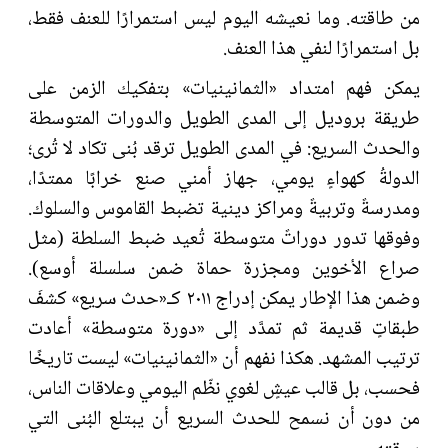
من طاقته. وما نعيشه اليوم ليس استمرارًا للعنف فقط،
بل استمرارًا لنفي هذا العنف.
يمكن فهم امتداد «الثمانينيات» بتفكيك الزمن على
طريقة بروديل إلى المدى الطويل والدورات المتوسطة
والحدث السريع: في المدى الطويل ترقد بُنى تكاد لا تُرى؛
الدولةُ كهواءٍ يومي، جهاز أمني صنع خرابًا ممتدًا،
ومدرسةٌ وتربيةٌ ومراكز دينية تضبط القاموس والسلوك.
وفوقها تدور دوراتٌ متوسطة تُعيد ضبط السلطة (مثل
صراع الأخوين ومجزرة حماة ضمن سلسلة أوسع).
وضمن هذا الإطار يمكن إدراج ٢٠١١ كـ«حدث سريع» كشفَ
طبقاتٍ قديمة ثم تمدَّد إلى «دورة متوسطة» أعادت
ترتيب المشهد. هكذا نفهم أن «الثمانينيات» ليست تاريخًا
فحسب، بل قالب عيشٍ لغوي نظّم اليومي وعلاقات الناس،
من دون أن نسمح للحدث السريع أن يبتلع البُنى التي