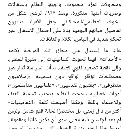
ومحاولات تمرُّد محدودة، واجهها النظام باعتقالات
وضربات أمنية متكرّرة. ومنذ ١٩٦٣، ترسّخ شكلٌ من
الخوف التعليمي/المحاكاتي جعل الأفراد يديرون
تفاصيل حياتهم اليومية بناءً على احتمال الاعتقال، عبر
تحكم شديد في اللباس، الكلام والعلاقات.
غالبًا ما يُستدل على مجازر تلك المرحلة بكلمة
«الأحداث»، فيما تحوّلت الثمانينيات إلى مقبرةٍ للمعنى،
وإلى نقطة تصعيد لغوي كثيف. بدأت السياسة تُدار عبر
مصطلحات تؤطِّر الواقع دون تسميته: «إسلاميون
متطرفون»، «بعثيون تقدميون»، «علمانيون متأسلمون»؛
أدوات خطابية سمحت للنظام بتجنب تسمية العنف
والاحتماء باللغة. وهكذا أصبحت كلمة «الثمانينيات»
أكثر من دالّ زمني، بل مختصرًا لحالة قمعٍ شامل، ولزمن
لم يعد للإنسان فيه معنى سوى أن يكون ذائبًا ومقموعًا.
ارتبط هذا العقد ببُنية الخوف التي جسّدتها السجون