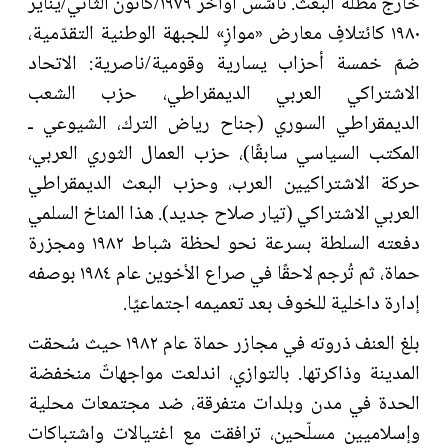
خارج مظلّة البعث. تأسّس أواخر ١٩٧٩/كانون الثاني/يناير
١٩٨٠ كائتلافٍ معارض «موازٍ» للجبهة الوطنية التقدّمية،
ضمّ خمسة أحزاب يسارية وقومية/ناصرية: الاتحاد
الاشتراكي العربي الديمقراطي، حزب الشعب
الديمقراطي السوري (جناح رياض الترك، الشيوعي ـ
المكتب السياسي سابقًا)، حزب العمال الثوري العربي،
حركة الاشتراكيين العرب، وحزب البعث الديمقراطي
العربي الاشتراكي (تيار صلاح جديد). هذا المناخ السلمي
دفعته السلطة بسرعة نحو لحظة شباط ١٩٨٢ ومجزرة
حماة، ثم تُرجم لاحقًا في صراع الأخوين عام ١٩٨٤ بوصفه
إدارة داخلية للخوف بعد تعميمه اجتماعيًا.
بلغ العنف ذروته في مجازر حماة عام ١٩٨٢ حيث سُحقت
المدينة وذاكرتها. بالتوازي، اندلعت مواجهاتٌ منخفضة
الحدة في مدن وبلدات متفرقة، ضد مجتمعات محلية
وإسلاميين مسلّحين، ترافقت مع اغتيالات واشتباكات