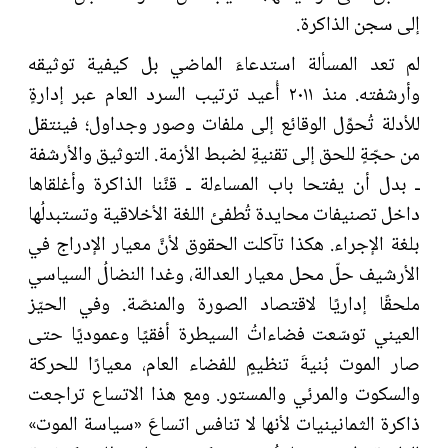
إلى سجن الذاكرة.
لم تعد المسألة استدعاءَ الماضي بل كيفية توثيقه
وأرشفته. منذ ٢٠١١ أُعيد ترتيب السرد العام عبر إدارةٍ
للأدلة تُحوِّل الوقائع إلى ملفات وصور وجداول؛ فينتقل
من حجّةٍ للحق إلى تقنيةٍ لضبط الأزمة. التوثيق والأرشفة
ـ بدل أن يفتحا باب المساءلة ـ قنَّنا الذاكرة وأغلقاها
داخل تصنيفات محايدة تُطفئ اللغة الأخلاقية وتستبدلُها
بلغة الإجراء. هكذا تآكلت الحقوق لأنَّ معيار الإدراج في
الأرشيف حلّ محل معيار العدالة، وغدا النضالُ السياسي
ملحقًا إداريًا لاقتصاد الصورة والمنصّة. وفي الحيّز
العيني توسّعت فضاءاتُ السيطرة أفقيًا وعموديًا حتى
صار الموت بُنيةَ تنظيمٍ للفضاء العام، معيارًا للحركة
والسكوت والمرئي والمستور. ومع هذا الاتساع تراجعت
ذاكرة الثمانينيات لأنها لا تنافس اتساعَ «سياسة الموت»