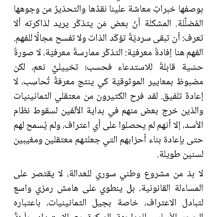
بوصفها خبراتٍ معاشة علينا نقدُها والتحذيرُ من وجوهها
المُضلِّلة. المشكلة أنّ بعض مَن يتذكّر يريد لذاكرته ألا
تعرف: أن تبقى سرديّةً تؤكّد الذات ولا تفسح مجالًا للفهم.
الفهم هنا إفادةٌ معرفيّة: التذكّر ممارسةٌ معرفيّة، لا صورةٌ
حسّية قابلةٌ للاستدعاء فحسب؛ تخييليٌّ نعم، لكن
مضبوطٌ بمعايير الموثوقيّة كي ينتج معرفةً تُحاسِب، لا
إعادةَ تلفيق. لقد فرح الكثيرون من معتقلي الثمانينيات
والذين خرج بعض منهم في بداية الألفين لسقوط نظام
الأسد، إلا أنهم لم يحصلوا على أي اعتراف، ولم يُسمح لهم
حتى بإعادة بناء أحزابهم التي جعلتهم معتقلين ومغيبين
لسنين طويلة.
لا بدّ من مشروع وطني سوري للعدالة، لا يقتصر على
المساءلة القانونية، بل ينطوي على هامش رمزي واسع
لتبادل الاعتراف، خاصة بجيل الثمانينيات، باعتباره