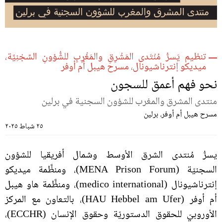
تنظيم
يَسرُّ مُنْتَدى المَشْرِقِ والمَغْرِبِ للشُّؤونِ السِّجْنِيَّة،
ميديكو إنترناشيونال، مسرح هيبل أم أوفر
نحو فهم أعمق للسجون
منتدى المشرق والمغرب للشؤون السجنية في برلين
مسرح هيبل أم أوفر، برلين
٢٥ شباط ٢٠٢٥
يسرُّ مُنتدى الشرق الأوسط وشمال أفريقيا للشؤون
السجنيّة (MENA Prison Forum)، ومنظَّمة ميديكو
إنترناشيونال (medico international)، ومنظَّمة هاو هيبل
أم أوفر (HAU Hebbel am Ufer)، بالتعاون مع المركز
الأوروبيّ للحقوق الدستوريّة وحقوق الإنسان (ECCHR)،