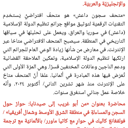
والإنجليزيّة والعربيّة.
«متحف سجون داعش» هو متحفٌ افتراضيٌّ يَستخدِم
التقنيّات الرقميّة لتوثيق مواقع جرائمِ تنظيم الدولة الإسلامية
(داعش) في سوريا والعراق، ويعمل على تحليلها في سياقِها
التاريخي في المنطقة. سيصبح المتحف الافتراضي متاحًا عبر
الإنترنت، في معارض من شأنها زيادة الوعي العام للجرائم التي
ارتكبها تنظيم الدولة الإسلامية، وتمكين الملاحقة القضائية
ودعم الناجين وعائلات المختفين قسرًا. وهي المرّة الأولى التي
تُعرَض فيها هذه المبادرة في ألمانيا، علمًا أنَّ المتحفَ متاحٌ
على الإنترنت منذ شهر تشرين الثاني/ أكتوبر ٢٠٢٤، وأنّه
خلاصة عمل جنائي استغرق سنوات.
محاضرة بعنوان «من أبو غريب إلى صيدنايا: حوارٌ حول
السجن والمساءلةِ في منطقة الشرق الأوسط وشمال أفريقيا» /
فولفغانغ كاليك في حوارٍ مع كاتيا ماورر/ بالألمانيّة مع ترجمة