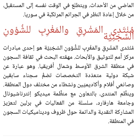
الماضي من الأحداث، ويتطلع في الوقت نفسه إلى المستقبل،
من خلال إعادة النظر في الجرائم المرتكَبة في سوريا.
مُنْتَدى المَشْرِقِ والمَغْرِبِ للشُّؤونِ
السِّجْنِيَّة
مُنْتَدى المَشْرِقِ والمَغْرِبِ للشُّؤونِ السِّجْنِيَّة هو إحدى مبادرات
مركز أمم للتوثيق والأبحاث. مهمَّته البحث في ثقافة السجون
في منطقة الشرق الأوسط وشمال أفريقيا. وهو عبارة عن
شبكة دولية متعدّدة التخصصات تضمُّ سجناء سابقين
وصانعي أفلام وأكاديميّين ونشطاء من مختلف دول المنطقة.
وينظِّم المنتدى، بالتعاون مع منظَّمة ميديكو إنترناشيونال
وجامعة هارفارد، سلسلة من الفعاليات في برلين لتعزيز
المشاركة النقدية والدائمة حول ظروف وديناميكيات السجون
في المنطقة.