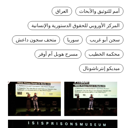
أمم للتوثيق والأبحاث
العراق
المركز الأوروبي للحقوق الدستورية والإنسانية
سجن أبو غريب
سوريا
متحف سجون داعش
محكمة الخطيب
مسرح هوبل آم أوفر
ميديكو إنترناشونال