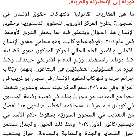
فوريّة إلى الإنجليزيّة والعربيّة.
ما هي المقاربات القانونية لانتهاكات حقوق الإنسان في
السجون؟ يطرح المركز الأوروبي للحقوق الدستورية وحقوق
الإنسان هذا السؤال ويتعمَّق فيه بما يخصُّ الشرق الأوسط.
ففي عام ٢٠٠٦، رفع فولفغانغ كاليك، وهو محامي حقوق الإنسان
الألماني والأمين العام الحالي للمركز المذكور، دعوى قضائيّة
ضدَّ دونالد رامسفيلد، وزيرِ الدفاع الأمريكيّ حينذاك، وضدَّ
غيرِه من المسؤولين التنفيذيّين في البنتاغون، بتهمةِ ارتِكاب
جرائمَ حرب وانتهاكاتٍ لحقوق الإنسان في سجن أبو غريب في
العراق. وفي عام ٢٠١٩، دعم المركز عينه تسعة وعشرين شخصًا
نجوا من التعذيب من سوريا، وذلك في قضية رفيعة المستوى
في كوبلنز، فيما عرف بـ «محاكمة الخطيب». انتهى هذا الفصل
من التعذيب في السجون السوريّة بسقوط حكم الأسد في
ديسمبر/كانون الأول ٢٠٢٤. ومنذ ذلك الحين، والجدل مستمر
حول الضحايا والجناة والمطالبة بالمساءلة. حوارٌ يستعيد