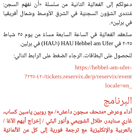
دعوتَكم إلى الفعاليّة الثانية من سلسلة «أن نفهَم السجن:
مُنتدى الشؤون السجنيّة في الشرق الأوسط وشمال أفريقيا
في برلين».
ستُعقد الفعاليّة في الساعة السابعة مساءً من يوم ٢٥ شباط
٢٠٢٥ في HAU Hebbel am Ufer (HAU١) في برلين.
للحصول على البطاقات، الرجاء الضغط على الرابط التالي:
https://hebbel-am-ufer-
tickets.reservix.de/p/reservix/event/٢٣٥٠٤٢٠?
_locale=en
البرنامج
أداء وعرض «متحف سجون داعش»/ مع روبين ياسين كساب،
غاري سنايدر، طلال الشويمي وأنور البنّي / إخراج أيهم الآغا /
بالعربية والإنكليزية مع ترجمة فورية إلى كل من الألمانيّة